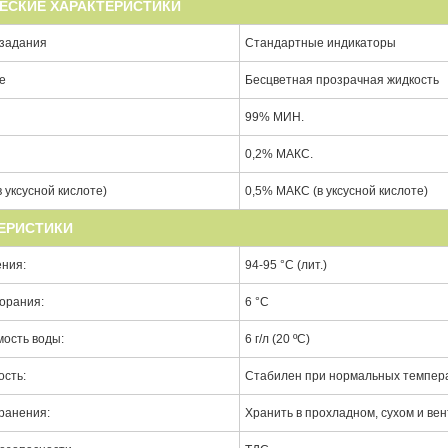
ЕСКИЕ ХАРАКТЕРИСТИКИ
 задания
Стандартные индикаторы
е
Бесцветная прозрачная жидкость
99% МИН.
0,2% МАКС.
в уксусной кислоте)
0,5% МАКС (в уксусной кислоте)
ЕРИСТИКИ
ения:
94-95 °С (лит.)
горания:
6 °С
ость воды:
6 г/л (20 ºC)
ость:
Стабилен при нормальных темпера
ранения:
Хранить в прохладном, сухом и ве