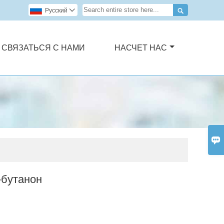

Pусский

СВЯЗАТЬСЯ С НАМИ
НАСЧЕТ НАС

-бутанон