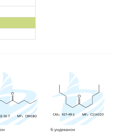
нон
6-ундеканон