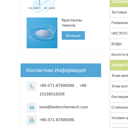
ТЕХНИЧ
Тестовые
Кристаллы
Появлени
тимола
ЧИСТОТА
Больше
ВОДЫ
Кислота (
ХАРАКТ
Контактная Информация
Точка кип
+86-571-87680096 、+86-

Точка воз
15158018208
Растворим
best@betterchemtech.com

Стабильн
Условия х
+86-571-87680096
