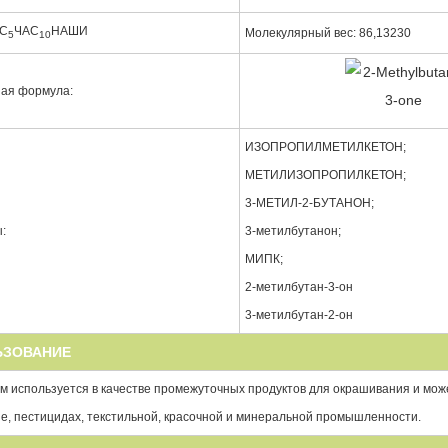
 С
ЧАС
НАШИ
Молекулярный вес: 86,13230
5
10
ная формула:
ИЗОПРОПИЛМЕТИЛКЕТОН;
МЕТИЛИЗОПРОПИЛКЕТОН;
3-МЕТИЛ-2-БУТАНОН;
:
3-метилбутанон;
МИПК;
2-метилбутан-3-он
3-метилбутан-2-он
ЬЗОВАНИЕ
м используется в качестве промежуточных продуктов для окрашивания и мож
е, пестицидах, текстильной, красочной и минеральной промышленности.