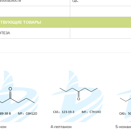
безопасности
ТДС
СТВУЮЩИЕ ТОВАРЫ
НТЕЗА
анон
4-гептанон
5-нона