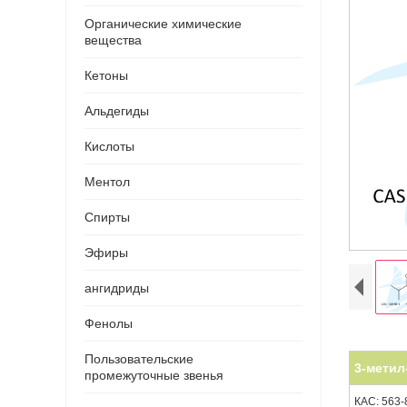
Органические химические
вещества
Кетоны
Альдегиды
Кислоты
Ментол
Спирты
Эфиры
ангидриды
Фенолы
Пользовательские
3-метил
промежуточные звенья
КАС: 563-