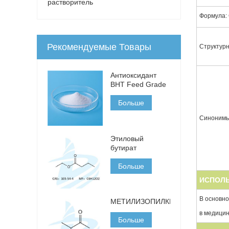
растворитель
Формула:
Рекомендуемые Товары
Структур
Антиоксидант
BHT Feed Grade
Больше
Синонимы
Этиловый
бутират
Больше
ИСПОЛ
В основно
МЕТИЛИЗОПИЛКЕТОН
в медицин
Больше