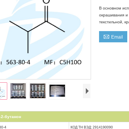
В основном исп
окрашивания и 
текстильной, 

Email
-2-бутанон
80-4
КОД ТН ВЭД: 2914190090