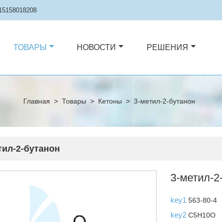
15158018208
ТОВАРЫ
НОВОСТИ
РЕШЕНИЯ
Главная
>
Товары
>
Кетоны
>
3-метил-2-бутанон
тил-2-бутанон
3-метил-2
key1
563-80-4
key2
C5H10O